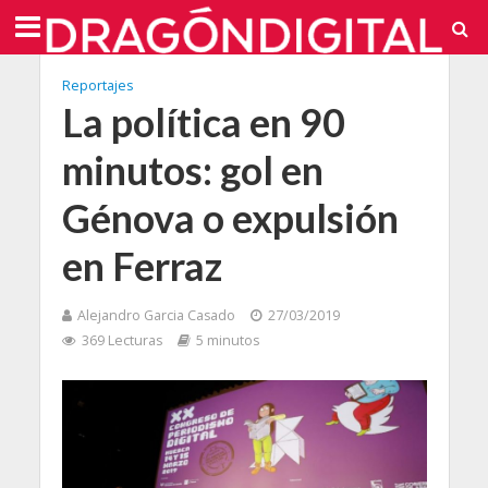
Reportajes
La política en 90
minutos: gol en
Génova o expulsión
en Ferraz
Alejandro Garcia Casado
27/03/2019
369 Lecturas
5 minutos