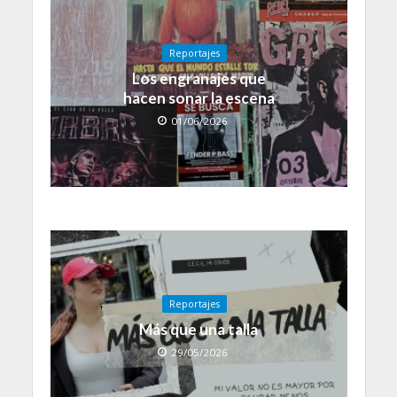
Reportajes
Los engranajes que
hacen sonar la escena
01/06/2026
Reportajes
Más que una talla
29/05/2026