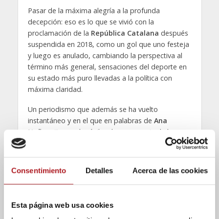
Pasar de la máxima alegría a la profunda
decepción: eso es lo que se vivió con la
proclamación de la
República Catalana
después
suspendida en 2018, como un gol que uno festeja
y luego es anulado, cambiando la perspectiva al
término más general, sensaciones del deporte en
su estado más puro llevadas a la política con
máxima claridad.
Un periodismo que además se ha vuelto
instantáneo y en el que en palabras de
Ana
Nuñez,
“tener el móvil en la mano a pie de la
noticia se ha convertido en algo habitual”. Pero por
supuesto, la instantaneidad y ser un poco esclavos
de las redes sociales, no debe ir de la mano con la
Consentimiento
Detalles
Acerca de las cookies
falta de revisión y verificación: todo va
especialmente veloz y con un ritmo superior al de
antaño, pero nunca hay que entrar en el juego de
Esta página web usa cookies
la desinformación y de las fake news.