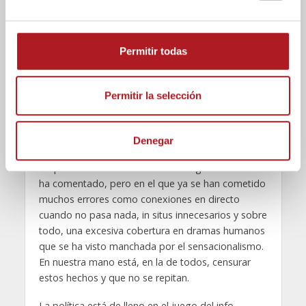
recogiendo una comparación mencionada en
e
Huesca:
“enseñar a la audiencia el campo
c
completo, para que esta pueda realizar su propio
o
arbitraje”.
Permitir todas
n
Titulares cortos; hablar de equipos, de fichajes por
s
los diversos partidos, de banderas; expresiones
e
Permitir la selección
como “salir a ganar” o “hacerlo por goleada”. El
n
periodismo político se ha futbolizado y esto ya es
t
una realidad.
Denegar
i
m
Un presente no necesariamente negativo como se
i
ha comentado, pero en el que ya se han cometido
e
muchos errores como conexiones en directo
n
cuando no pasa nada, in situs innecesarios y sobre
t
todo, una excesiva cobertura en dramas humanos
o
que se ha visto manchada por el sensacionalismo.
En nuestra mano está, en la de todos, censurar
estos hechos y que no se repitan.
La política está de lleno en el juego del info-