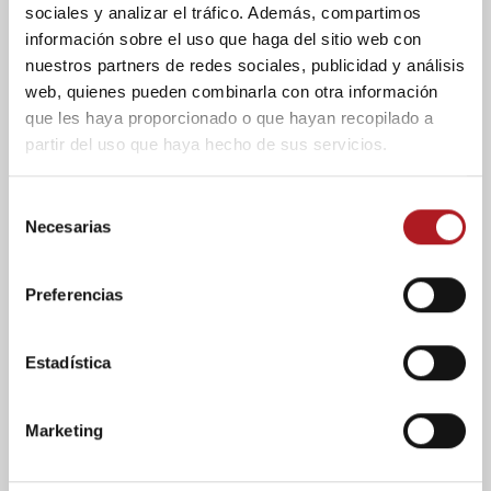
sociales y analizar el tráfico. Además, compartimos
También te gustará
información sobre el uso que haga del sitio web con
nuestros partners de redes sociales, publicidad y análisis
web, quienes pueden combinarla con otra información
que les haya proporcionado o que hayan recopilado a
Blog
Noticias
Sin categoría
partir del uso que haya hecho de sus servicios.
Aragón reduce su
previsión de crecimiento
S
económico hasta un
Necesarias
2,7% por la guerra de Irán
e
l
28/04/2026
e
Preferencias
c
c
i
Estadística
ó
n
Noticias
Sin categoría
Marketing
d
El Congreso de Huesca
señala a la innovación y el
e