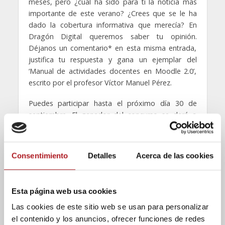
meses, pero ¿cuál ha sido para ti la noticia más
importante de este verano? ¿Crees que se le ha
dado la cobertura informativa que merecía? En
Dragón Digital queremos saber tu opinión.
Déjanos un comentario* en esta misma entrada,
justifica tu respuesta y gana un ejemplar del
‘Manual de actividades docentes en Moodle 2.0’,
escrito por el profesor Víctor Manuel Pérez.
Puedes participar hasta el próximo día 30 de
septiembre. El ganador del concurso se dará a
conocer en esta misma web el día 1 de octubre.
* Los participantes deberán identificarse con su
Consentimiento
Detalles
Acerca de las cookies
nombre y apellidos, usuario de Twitter o correo
electrónico con el objetivo de que Dragón Digital
pueda ponerse en contacto con ellos en caso de
Esta página web usa cookies
que resulten ganadores del concurso.
Las cookies de este sitio web se usan para personalizar
Etiquetas
concurso
noticia
verano
el contenido y los anuncios, ofrecer funciones de redes