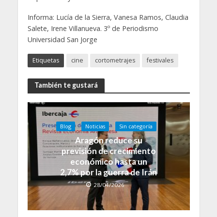
Informa: Lucía de la Sierra, Vanesa Ramos, Claudia
Salete, Irene Villanueva. 3º de Periodismo
Universidad San Jorge
Etiquetas
cine
cortometrajes
festivales
También te gustará
Blog
Noticias
Sin categoría
Aragón reduce su
previsión de crecimiento
económico hasta un
2,7% por la guerra de Irán
28/04/2026