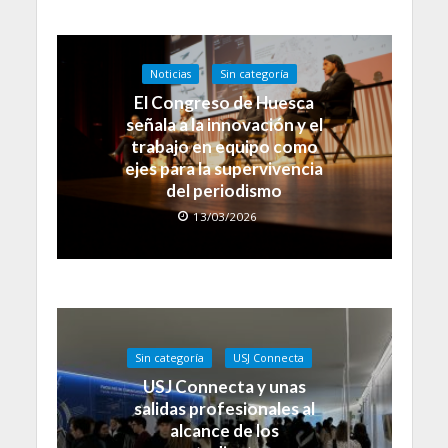
Noticias
Sin categoría
El Congreso de Huesca
señala a la innovación y el
trabajo en equipo como
ejes para la supervivencia
del periodismo
13/03/2026
Sin categoría
USJ Connecta
USJ Connecta y unas
salidas profesionales al
alcance de los