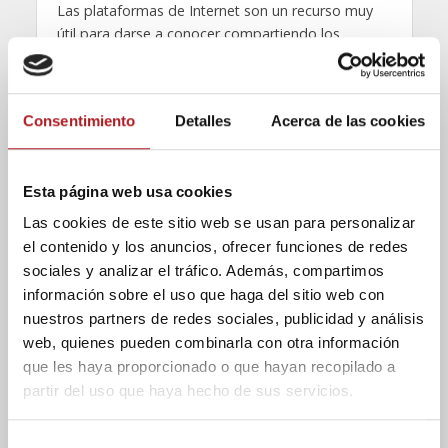
Las plataformas de Internet son un recurso muy
útil para darse a conocer compartiendo los
cortometrajes realizados con otros usuarios de la
red. Gracias a su inmediatez el espectador puede
ver al instante desde su casa cualquier recurso
Consentimiento
Detalles
Acerca de las cookies
audiovisual. Aunque no es la única forma. En
España se realizan más de 250 festivales de
cortometrajes al año. En ellos se reúnen
Esta página web usa cookies
directores, productores y el público que
comparten una afición en común: la pasión por los
Las cookies de este sitio web se usan para personalizar
cortometrajes. Esta iniciativa es otra buena
el contenido y los anuncios, ofrecer funciones de redes
oportunidad para proyectar los trabajos
sociales y analizar el tráfico. Además, compartimos
audiovisuales.
información sobre el uso que haga del sitio web con
nuestros partners de redes sociales, publicidad y análisis
Javier Espada, realizador de cortometrajes y
web, quienes pueden combinarla con otra información
director del
Centro Buñuel de Calanda
, señala que
que les haya proporcionado o que hayan recopilado a
la mejor forma para promover el cine es a través
partir del uso que haya hecho de sus servicios.
de los festivales que se organizan en distintos
puntos de España. Además, comenta que estos
festivales son un estímulo y un apoyo para
S