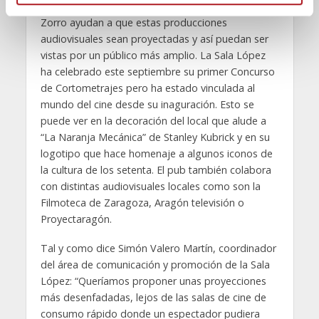
m
En Zaragoza, locales como la
Sala López
o El
i
Zorro ayudan a que estas producciones
e
audiovisuales sean proyectadas y así puedan ser
vistas por un público más amplio. La Sala López
n
ha celebrado este septiembre su primer Concurso
t
de Cortometrajes pero ha estado vinculada al
o
mundo del cine desde su inaguración. Esto se
puede ver en la decoración del local que alude a
“La Naranja Mecánica” de Stanley Kubrick y en su
logotipo que hace homenaje a algunos iconos de
la cultura de los setenta. El pub también colabora
con distintas audiovisuales locales como son la
Filmoteca de Zaragoza, Aragón televisión o
Proyectaragón.
Tal y como dice Simón Valero Martín, coordinador
del área de comunicación y promoción de la Sala
López: “Queríamos proponer unas proyecciones
más desenfadadas, lejos de las salas de cine de
consumo rápido donde un espectador pudiera