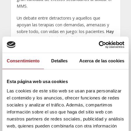
MMS.
Un debate entre detractores y aquellos que
apoyan las terapias con demandas, amenazas y
sobre todo, con vidas en juego: los pacientes.
Hay
una gran necesidad de definir
el sector de las
terapias alternativas o complementarias y trazar la
línea que las separa de las “pseudocientíficas”.
Como se demostraba en el CIS, dos millones de
Consentimiento
Detalles
Acerca de las cookies
españoles sustituyen hoy en día un tratamiento
convencional con otro alternativo y seis millones
hacen uso de terapias complementarias. De esas
Esta página web usa cookies
elevadas cifras de españoles, la mayoría valora de
Las cookies de este sitio web se usan para personalizar
forma positiva este tipo de terapias.
el contenido y los anuncios, ofrecer funciones de redes
Sin embargo, los casos de negligencias nos
sociales y analizar el tráfico. Además, compartimos
recuerdan la importancia de poner nuestra salud
información sobre el uso que haga del sitio web con
en manos de un profesional. Y
obtener
nuestros partners de redes sociales, publicidad y análisis
información real
sobre la eficacia, efectos
web, quienes pueden combinarla con otra información
secundarios y riesgos de los fármacos o terapias